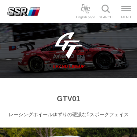
English page
SEARCH
MENU
BRAND LINEUP
GTV01
レーシングホイールゆずりの硬派な5スポークフェイス